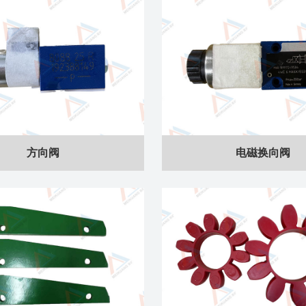
方向阀
电磁换向阀