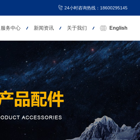
24小时咨询热线：18600295145
服务中心
新闻资讯
关于我们
English